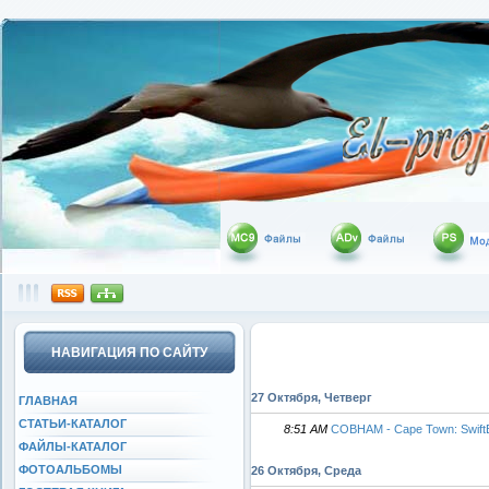
НАВИГАЦИЯ ПО САЙТУ
27 Октября, Четверг
ГЛАВНАЯ
СТАТЬИ-КАТАЛОГ
8:51 AM
COBHAM - Cape Town: Swift
ФАЙЛЫ-КАТАЛОГ
ФОТОАЛЬБОМЫ
26 Октября, Среда