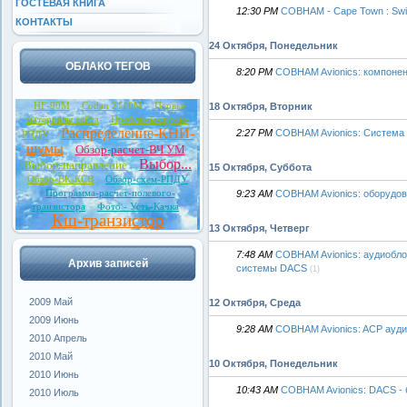
ГОСТЕВАЯ КНИГА
12:30 PM
COBHAM - Cape Town : Swi
КОНТАКТЫ
24 Октября, Понедельник
ОБЛАКО ТЕГОВ
8:20 PM
COBHAM Avionics: компоне
HF-90M
Codan 2110M
Первые
18 Октября, Вторник
материалы сайта
Проблемы-шумы-
Распределение-КНИ-
2:27 PM
COBHAM Avionics: Система 
РПДУ
шумы
Обзор-расчет-ВЧ УМ
Выбор...
Выбор-направление
15 Октября, Суббота
Обзор-ВК-КСВ
Обзор-схем-РПДУ
Программа-расчет-полевого-
9:23 AM
COBHAM Avionics: оборудо
транзистора
Фото - Усть-Качка
Кш-транзистор
13 Октября, Четверг
7:48 AM
COBHAM Avionics: аудиоблок
Архив записей
системы DACS
(1)
2009 Май
12 Октября, Среда
2009 Июнь
9:28 AM
COBHAM Avionics: ACP ауд
2010 Апрель
2010 Май
10 Октября, Понедельник
2010 Июнь
10:43 AM
COBHAM Avionics: DACS -
2010 Июль