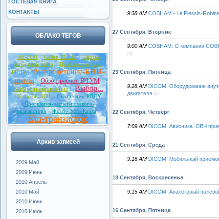
ГОСТЕВАЯ КНИГА
КОНТАКТЫ
9:38 AM
COBHAM - Le Plessis-Robin
27 Сентября, Вторник
ОБЛАКО ТЕГОВ
9:00 AM
COBHAM: О компании COBHAM
(0)
HF-90M
Codan 2110M
Первые
материалы сайта
Проблемы-шумы-
Распределение-КНИ-
23 Сентября, Пятница
РПДУ
шумы
Обзор-расчет-ВЧ УМ
9:28 AM
DICOM: Оборудование внутр
Выбор...
Выбор-направление
двигателя
(0)
Обзор-ВК-КСВ
Обзор-схем-РПДУ
Программа-расчет-полевого-
транзистора
Фото - Усть-Качка
22 Сентября, Четверг
Кш-транзистор
7:09 AM
DICOM: Авионика. ОВЧ при
Архив записей
21 Сентября, Среда
9:16 AM
DICOM: Мобильный приемо
2009 Май
2009 Июнь
18 Сентября, Воскресенье
2010 Апрель
9:15 AM
DICOM: Аналоговый полево
2010 Май
2010 Июнь
16 Сентября, Пятница
2010 Июль