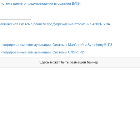
 Cистема раннего предупреждения вторжения BAIS-i
 Тактическая система раннего предупреждения вторжения AN/PRS-9A
 Интегрированные коммуникации. Системы MarCom® и Symphony®. P3
 Интегрированные коммуникации. Системы C⁴ISR. P2
Здесь может быть размещён баннер