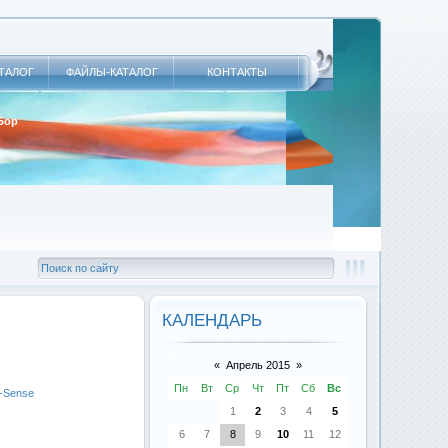
АТАЛОГ
ФАЙЛЫ-КАТАЛОГ
КОНТАКТЫ
 Бор
КАЛЕНДАРЬ
«
Апрель 2015
»
Пн
Вт
Ср
Чт
Пт
Сб
Вс
-Sense
1
2
3
4
5
6
7
8
9
10
11
12