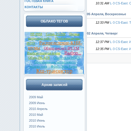
ГОСТЕВАЯ КНИГА
10:31 AM
L-3 CS-East:
КОНТАКТЫ
05 Апреля, Воскресенье
ОБЛАКО ТЕГОВ
12:33 PM
L-3 CS-East:
02 Апреля, Четверг
HF-90M
Codan 2110M
Первые
материалы сайта
Проблемы-шумы-
12:37 PM
L-3 CS-East:
Распределение-КНИ-
РПДУ
шумы
Обзор-расчет-ВЧ УМ
12:35 PM
L-3 CS-East:
Выбор...
Выбор-направление
Обзор-ВК-КСВ
Обзор-схем-РПДУ
Программа-расчет-полевого-
транзистора
Фото - Усть-Качка
Кш-транзистор
Архив записей
2009 Май
2009 Июнь
2010 Апрель
2010 Май
2010 Июнь
2010 Июль